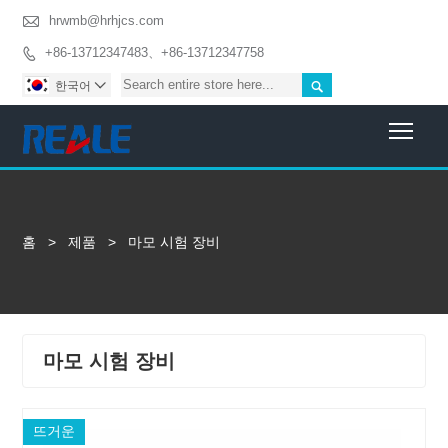

hrwmb@hrhjcs.com
+86-13712347483、+86-13712347758


한국어

Togg
홈
>
제품
>
마모 시험 장비
마모 시험 장비
뜨거운