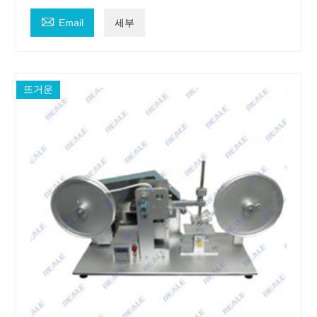

Email
세부
뜨거운