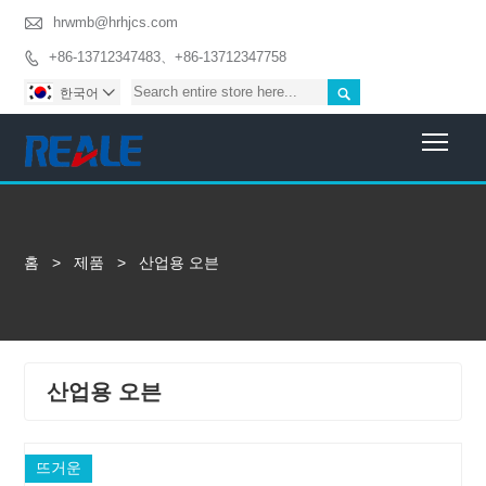

hrwmb@hrhjcs.com
+86-13712347483、+86-13712347758


한국어

Togg
홈
>
제품
>
산업용 오븐
산업용 오븐
뜨거운