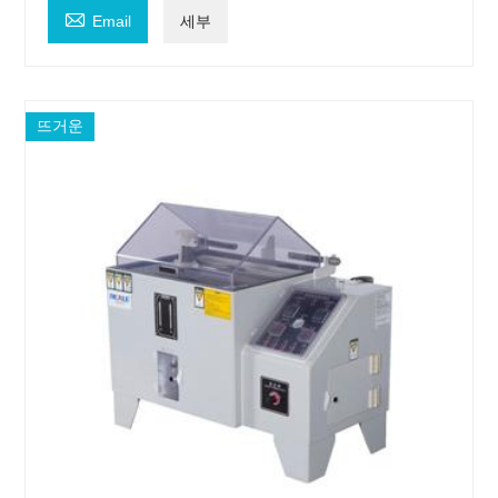

Email
세부
뜨거운