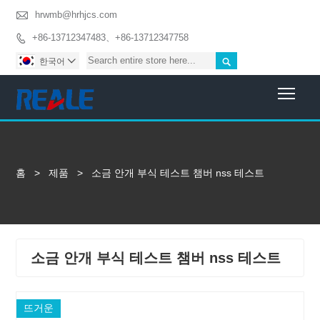

hrwmb@hrhjcs.com
+86-13712347483、+86-13712347758


한국어

Togg
홈
>
제품
>
소금 안개 부식 테스트 챔버 nss 테스트
소금 안개 부식 테스트 챔버 nss 테스트
뜨거운