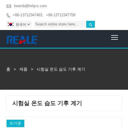

hrwmb@hrhjcs.com
+86-13712347483、+86-13712347758


한국어

Togg
홈
>
제품
>
시험실 온도 습도 기후 계기
시험실 온도 습도 기후 계기
뜨거운