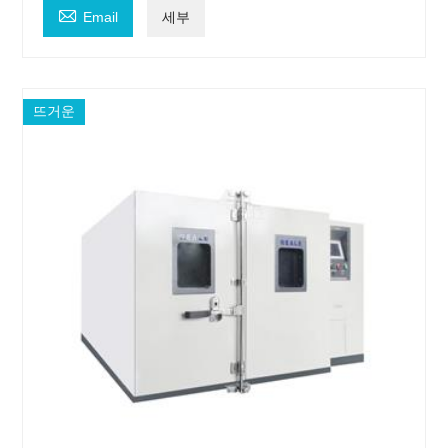

Email
세부
뜨거운