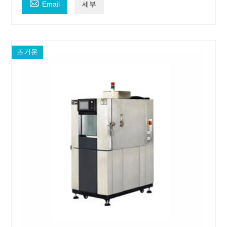

Email
세부
뜨거운