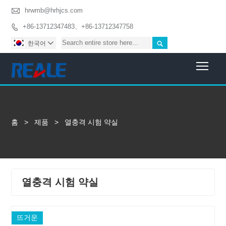

hrwmb@hrhjcs.com
+86-13712347483、+86-13712347758


한국어

Togg
홈
>
제품
>
열충격 시험 약실
열충격 시험 약실
뜨거운