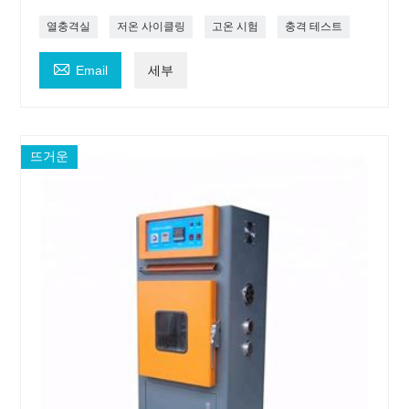
열충격실
저온 사이클링
고온 시험
충격 테스트

Email
세부
뜨거운