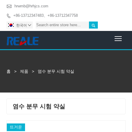

hrwmb@hrhjcs.com
+86-13712347483、+86-13712347758


한국어

Togg
홈
>
제품
>
염수 분무 시험 약실
염수 분무 시험 약실
뜨거운