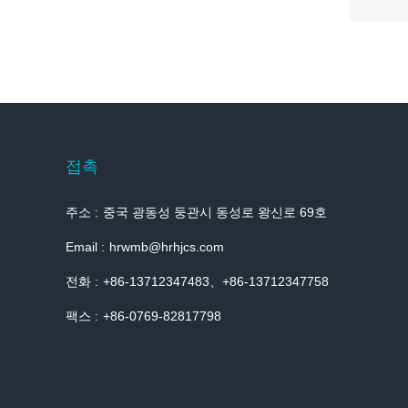
접촉
주소 :
중국 광동성 둥관시 동성로 왕신로 69호
Email :
hrwmb@hrhjcs.com
전화 :
+86-13712347483、+86-13712347758
팩스 :
+86-0769-82817798