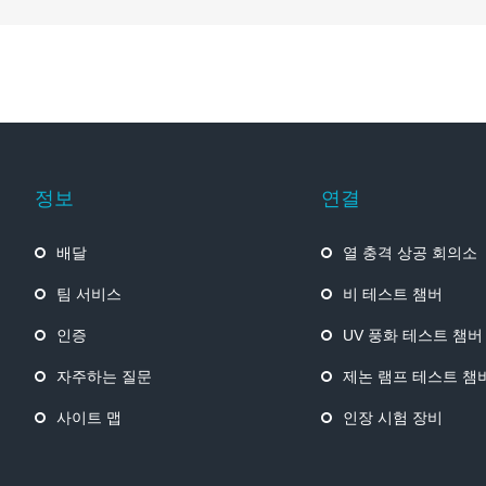
정보
연결
배달
열 충격 상공 회의소
팀 서비스
비 테스트 챔버
인증
UV 풍화 테스트 챔버
자주하는 질문
제논 램프 테스트 챔
사이트 맵
인장 시험 장비