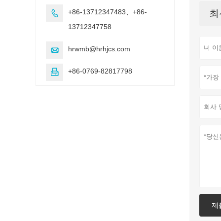
+86-13712347483、+86-
최

13712347758
hrwmb@hrhjcs.com

+86-0769-82817798

제