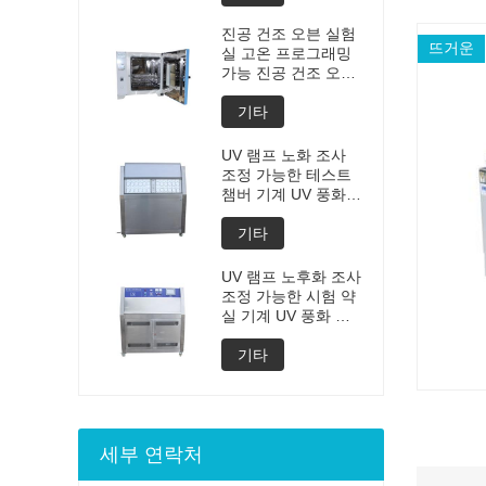
제조 가격
진공 건조 오븐 실험
뜨거운
실 고온 프로그래밍
가능 진공 건조 오븐
맞춤형 오븐 진공 건
조 장비의 진공 탈기
기타
챔버 가격
UV 램프 노화 조사
조정 가능한 테스트
챔버 기계 UV 풍화
노화 챔버 UV 가속
풍화 테스트
기타
UV 램프 노후화 조사
조정 가능한 시험 약
실 기계 UV 풍화 노
후화 약실 UV 가속
된 풍화 시험 기계
기타
세부 연락처