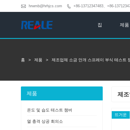

hrwmb@hrhjcs.com
+86-13712347483、+86-1371234

집
제품
홈
>
제품
>
제조업체 소금 안개 스프레이 부식 테스트 
제품
제조
온도 및 습도 테스트 챔버
뜨거운
열 충격 상공 회의소