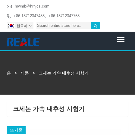

hrwmb@hrhjcs.com
+86-13712347483、+86-13712347758


한국어

Togg
홈
>
제품
>
크세논 가속 내후성 시험기
크세논 가속 내후성 시험기
뜨거운