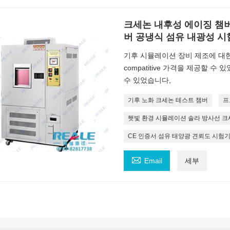
크세논 내후성 에이징 챔
버 공냉식 섬유 내광성 시
기후 시뮬레이션 장비 제조에 대한
compatitive 가격을 제공할 
수 있었습니다,
기후 노화 크세논 테스트 챔버
프
햇빛 환경 시뮬레이션 솔라 방사선 크
CE 인증서 섬유 태양광 견뢰도 시험

Email
세부