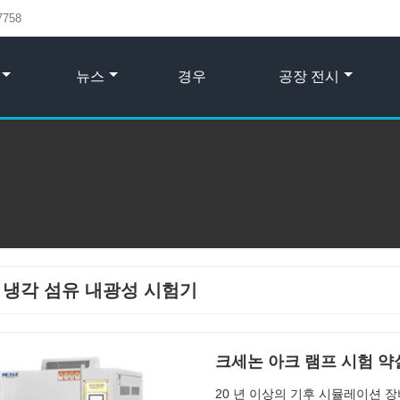
7758
뉴스
경우
공장 전시
 냉각 섬유 내광성 시험기
크세논 아크 램프 시험 약
20 년 이상의 기후 시뮬레이션 장비 