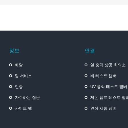
정보
연결
배달
열 충격 상공 회의소
팀 서비스
비 테스트 챔버
인증
UV 풍화 테스트 챔버
자주하는 질문
제논 램프 테스트 챔
사이트 맵
인장 시험 장비