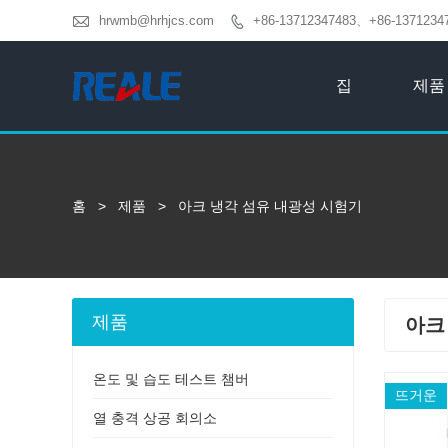

hrwmb@hrhjcs.com
+86-13712347483、+86-1371234

집
제품
홈
>
제품
>
아크 냉각 섬유 내광성 시험기
제품
아크
온도 및 습도 테스트 챔버
뜨거운
열 충격 상공 회의소