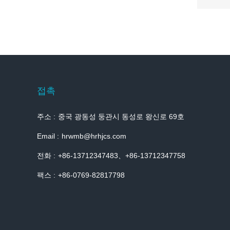
접촉
주소 :
중국 광동성 둥관시 동성로 왕신로 69호
Email :
hrwmb@hrhjcs.com
전화 :
+86-13712347483、+86-13712347758
팩스 :
+86-0769-82817798