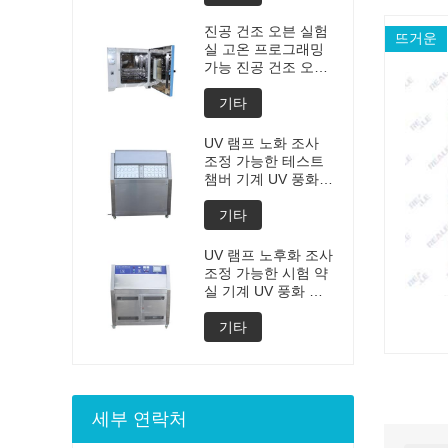
제조 가격
진공 건조 오븐 실험
뜨거운
실 고온 프로그래밍
가능 진공 건조 오븐
맞춤형 오븐 진공 건
조 장비의 진공 탈기
기타
챔버 가격
UV 램프 노화 조사
조정 가능한 테스트
챔버 기계 UV 풍화
노화 챔버 UV 가속
풍화 테스트
기타
UV 램프 노후화 조사
조정 가능한 시험 약
실 기계 UV 풍화 노
후화 약실 UV 가속
된 풍화 시험 기계
기타
세부 연락처