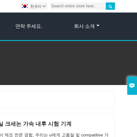

한국어

연락 주세요.
회사 소개

실 크세논 가속 내후 시험 기계
제조 전문 경험, 우리는 u에게 고품질 및 compatitive 가