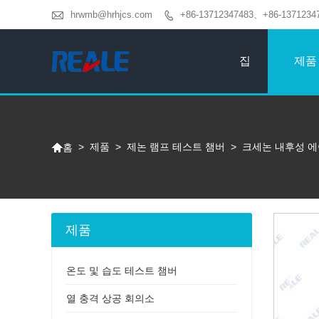

hrwmb@hrhjcs.com
+86-13712347483、+86-1371234

집
제품

>
제품
>
제논 램프 테스트 챔버
>
크세논 내후성 에
홈
제품
온도 및 습도 테스트 챔버
열 충격 상공 회의소