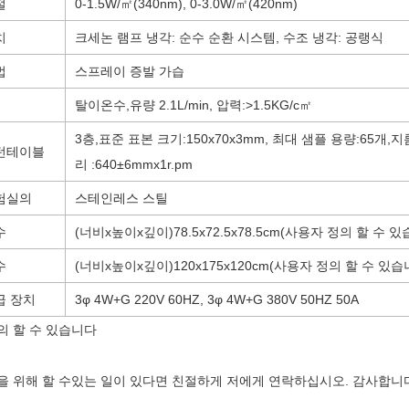
절
0-1.5W/
㎡
(340nm), 0-3.0W/
㎡(
420nm
)
치
크세논 램프 냉각: 순수 순환 시스템, 수조 냉각: 공랭식
법
스프레이 증발 가습
탈이온수
,
유량 2.1L/min, 압력
:
>1.5KG/c
㎡
3층
,
표준 표본 크기
:
150x70x3mm, 최대 샘플 용량
:
65개
,
지
턴테이블
리
:
640±6mmx1r.pm
험실의
스테인레스 스틸
수
(
너비x높이x깊이
)
78.5x72.5x78.5cm(
사용자 정의 할 수 있
수
(
너비x높이x깊이
)
120x175x120cm(
사용자 정의 할 수 있습
급 장치
3φ 4W+G 220V 60HZ, 3φ 4W+G 380V 50HZ 50A
의 할 수 있습니다
을 위해 할 수있는 일이 있다면 친절하게 저에게 연락하십시오. 감사합니