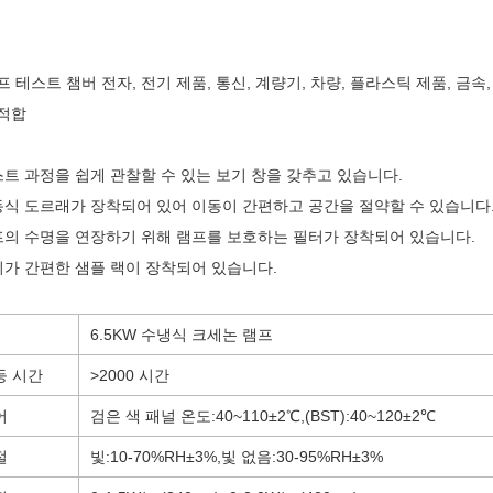
프 테스트 챔버
전자, 전기 제품, 통신, 계량기, 차량, 플라스틱 제품, 금속
적합
트 과정을 쉽게 관찰할 수 있는 보기 창을 갖추고 있습니다.
식 도르래가 장착되어 있어 이동이 간편하고 공간을 절약할 수 있습니다
의 수명을 연장하기 위해 램프를 보호하는 필터가 장착되어 있습니다.
가 간편한 샘플 랙이 장착되어 있습니다.
6.5KW 수냉식 크세논 램프
등 시간
>2000
시간
어
검은 색
패널 온도
:
40
~
110±2℃
,
(
BST
):
40
~
120±2℃
절
빛
:
10-70%RH±3%
,
빛 없음
:
30-95%RH±3%