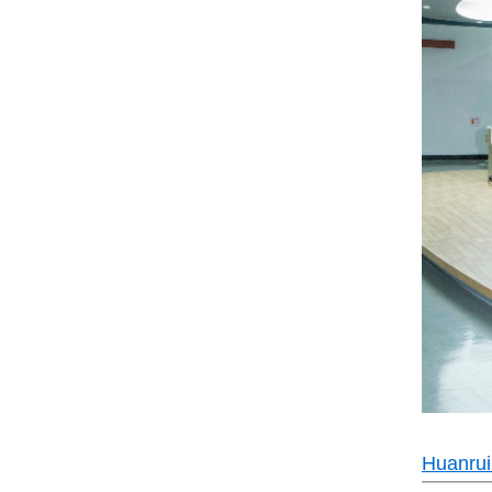
Huanr