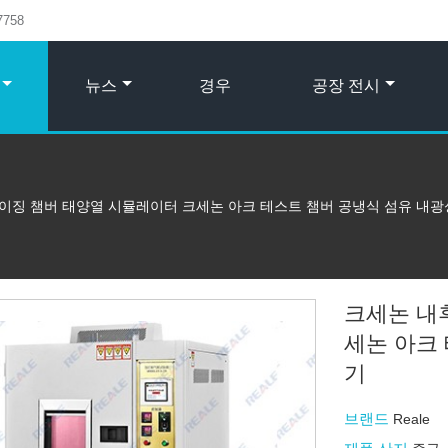
7758
뉴스
경우
공장 전시
이징 챔버 태양열 시뮬레이터 크세논 아크 테스트 챔버 공냉식 섬유 내광
크세논 내
세논 아크
기
브랜드
Reale