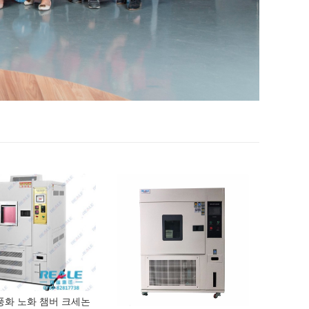
풍화 노화 챔버 크세논