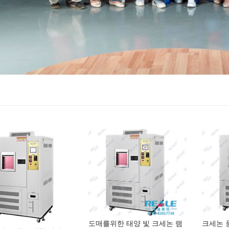
도매를위한 태양 빛 크세논 램
크세논 