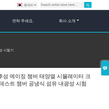

한국어

연락 주세요.
회사 소개
성 시험기

후성 에이징 챔버 태양열 시뮬레이터 크
 테스트 챔버 공냉식 섬유 내광성 시험