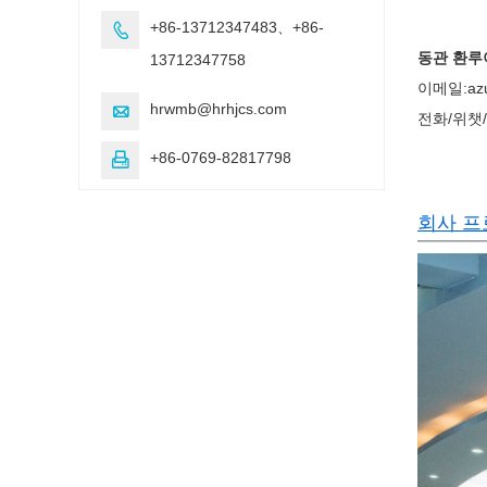
+86-13712347483、+86-

동관 환루
13712347758
이메일:azu
hrwmb@hrhjcs.com

전화/위챗/왓
+86-0769-82817798

회사 프