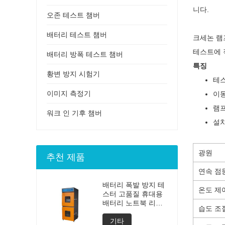
니다.
오존 테스트 챔버
배터리 테스트 챔버
크세논 램
테스트에 
배터리 방폭 테스트 챔버
특징
황변 방지 시험기
테스
이미지 측정기
이동
램프
워크 인 기후 챔버
설치
광원
추천 제품
연속 점
배터리 폭발 방지 테
온도 제
스터 고품질 휴대용
배터리 노트북 리튬
습도 조
발파 테스트 폭발 테
스터 배터리 테스터
기타