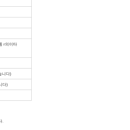
름
r의
이타
습니다)
니다)
다.