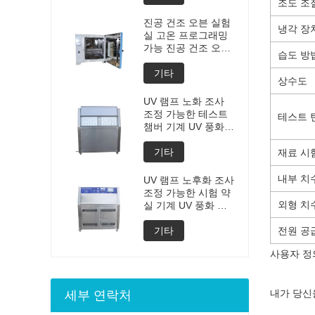
조도 조
제조 가격
진공 건조 오븐 실험
냉각 장
실 고온 프로그래밍
가능 진공 건조 오븐
습도 방
맞춤형 오븐 진공 건
조 장비의 진공 탈기
기타
상수도
챔버 가격
UV 램프 노화 조사
조정 가능한 테스트
테스트 
챔버 기계 UV 풍화
노화 챔버 UV 가속
풍화 테스트
기타
재료
시
내부 치
UV 램프 노후화 조사
조정 가능한 시험 약
외형 치
실 기계 UV 풍화 노
후화 약실 UV 가속
된 풍화 시험 기계
기타
전원 공
사용자 정
내가 당신
세부 연락처