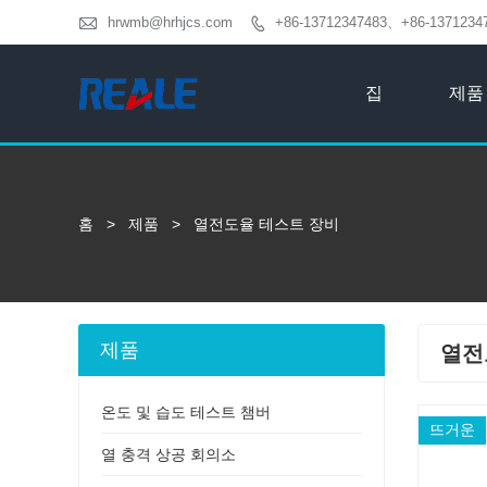

hrwmb@hrhjcs.com
+86-13712347483、+86-1371234

집
제품
홈
>
제품
>
열전도율 테스트 장비
제품
열전
온도 및 습도 테스트 챔버
뜨거운
열 충격 상공 회의소