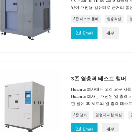
다. Huanrui Three zone
있어 개인용 컴퓨터로 근거리 통
3존 테스트 챔버
열충격실

Email
세부
3존 열충격 테스트 챔버
Huanrui 회사에는 고객 요구 
Huanrui 회사는 개선된 열 충격
한 달에 30 세트의 열 충격 테
3존 챔버
열충격 시험 약실

Email
세부