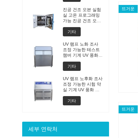
제조 가격
뜨거운
진공 건조 오븐 실험
실 고온 프로그래밍
가능 진공 건조 오븐
맞춤형 오븐 진공 건
조 장비의 진공 탈기
기타
챔버 가격
UV 램프 노화 조사
조정 가능한 테스트
챔버 기계 UV 풍화
노화 챔버 UV 가속
풍화 테스트
기타
UV 램프 노후화 조사
조정 가능한 시험 약
실 기계 UV 풍화 노
후화 약실 UV 가속
된 풍화 시험 기계
기타
뜨거운
세부 연락처