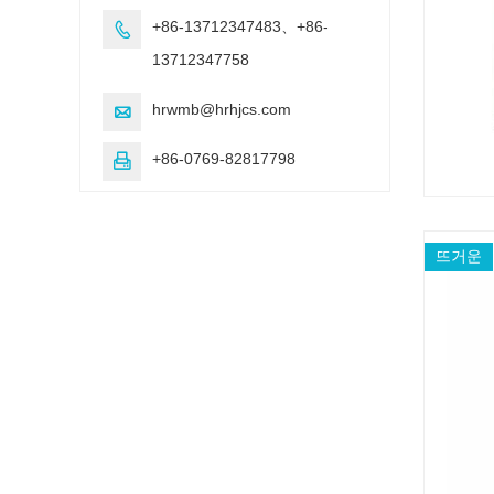
+86-13712347483、+86-

13712347758
hrwmb@hrhjcs.com

+86-0769-82817798

뜨거운