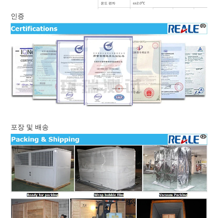
온도 편차
≤
±2.0℃
시험 중량(KG)
3.5
5
5
5
인증
내장재
SUS#304 스테인리스 강판
재질 외관
뒷면 코팅 스틸 또는 스테인리스 스틸(SUS304)
단열재
경질 폴리루에탄 폼 + 유리 섬유
바닥 베어링 하중
500kg/m
3
공냉식(수냉식은 옵션)
냉동 시스템
캐스케이드형, 밀폐형/반밀형 압축기, CFC 프리 냉매
제어 장치
영어/중국어 컬러 LCD 화면, 프로그래밍, 통신 기능
용접 와이어 스위치 없음, 압축기 과열 및 과전류 보호, 
안전 장치
가열 기계 보호기, 저수위 보호, 오류 경고 시스템.
힘
AC380
±10% 50HZ 3상 4선+접지선
포장 및 배송