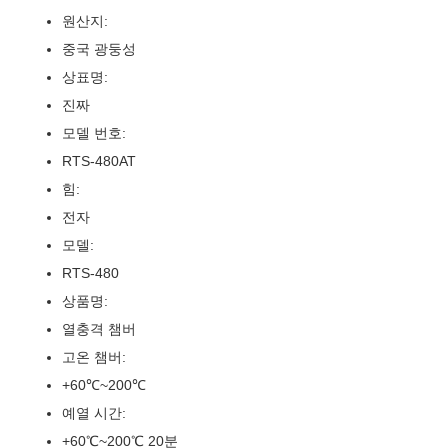
원산지:
중국 광둥성
상표명:
진짜
모델 번호:
RTS-480AT
힘:
전자
모델:
RTS-480
상품명:
열충격 챔버
고온 챔버:
+60℃~200℃
예열 시간:
+60℃~200℃ 20분