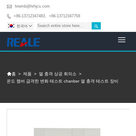

hrwmb@hrhjcs.com
+86-13712347483、+86-13712347758


한국어

Togg

>
제품
>
열 충격 상공 회의소
>
홈
온도 챔버 급격한 변화 테스트 chanber 열 충격 테스트 장비