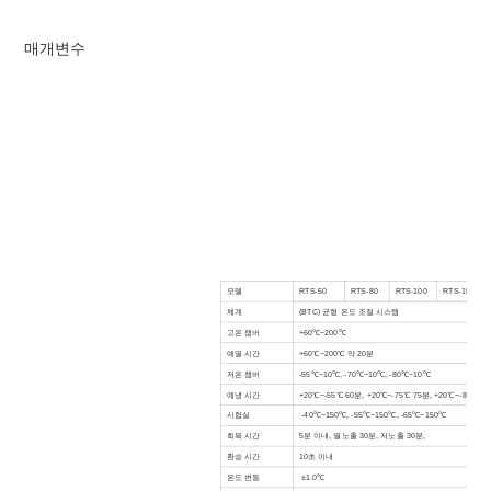
매개변수
모델
RTS-50
RTS-80
RTS-100
RTS-150
체계
(BTC) 균형 온도 조절 시스템
고온 챔버
+60℃~200℃
예열 시간
+60℃~200℃ 약 20분
저온 챔버
-55℃~10℃, -70℃~10℃, -80℃~10℃
예냉 시간
+20℃~-55℃ 60분, +20℃~-75℃ 75분, +20℃~-80℃ 9
시험실
-40℃~150℃, -55℃~150℃, -65℃~150℃
회복 시간
5분 이내, 열노출 30분, 저노출 30분,
환승 시간
10초 이내
온도 변동
±1.0℃