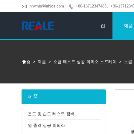

hrwmb@hrhjcs.com
+86-13712347483、+86-1371234

집
제품

>
제품
>
소금 테스트 상공 회의소 스프레이
>
소금 
홈
제품
온도 및 습도 테스트 챔버
열 충격 상공 회의소