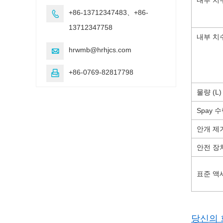
+86-13712347483、+86-

13712347758
내부 치수
hrwmb@hrhjcs.com

+86-0769-82817798

물량 (L)
Spay 수량
안개 제
안전 장
표준 액
당신의 