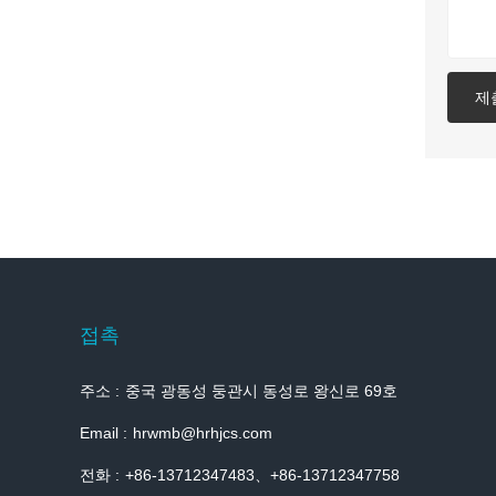
제
접촉
주소 :
중국 광동성 둥관시 동성로 왕신로 69호
Email :
hrwmb@hrhjcs.com
전화 :
+86-13712347483、+86-13712347758