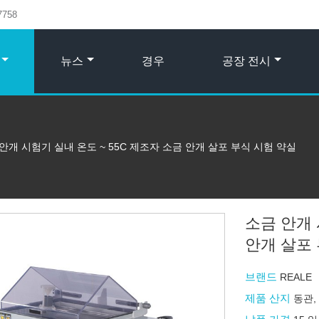
7758
뉴스
경우
공장 전시
안개 시험기 실내 온도 ~ 55C 제조자 소금 안개 살포 부식 시험 약실
소금 안개 
안개 살포
브랜드
REALE
제품 산지
동관,