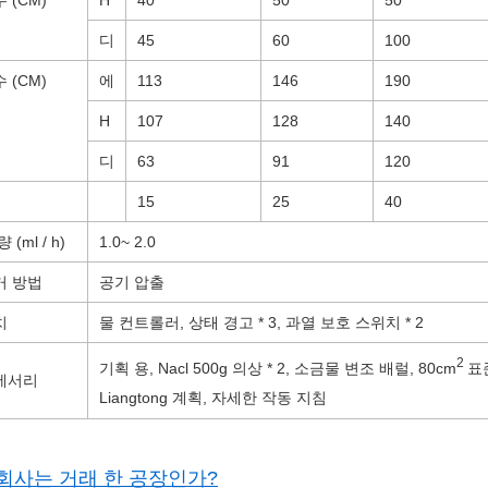
디
45
60
100
 (CM)
에
113
146
190
H
107
128
140
디
63
91
120
15
25
40
 (ml / h)
1.0
~ 2.0
거 방법
공기 압출
치
물 컨트롤러, 상태 경고 * 3, 과열 보호 스위치 * 2
2
기획 용, Nacl 500g 의상 * 2, 소금물 변조 배럴, 80cm
표준
세서리
Liangtong 계획, 자세한 작동 지침
회사는 거래 한 공장인가?