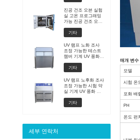
제조 가격
진공 건조 오븐 실험
실 고온 프로그래밍
가능 진공 건조 오븐
맞춤형 오븐 진공 건
조 장비의 진공 탈기
기타
챔버 가격
UV 램프 노화 조사
조정 가능한 테스트
챔버 기계 UV 풍화
매개 변수 
노화 챔버 UV 가속
풍화 테스트
기타
모델
UV 램프 노후화 조사
시험 온
조정 가능한 시험 약
실 기계 UV 풍화 노
포화 배
후화 약실 UV 가속
된 풍화 시험 기계
기타
PH
온도 편
세부 연락처
내부 치수