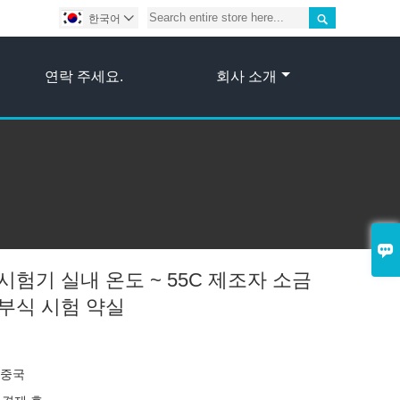

한국어

연락 주세요.
회사 소개

시험기 실내 온도 ~ 55C 제조자 소금
 부식 시험 약실
 중국