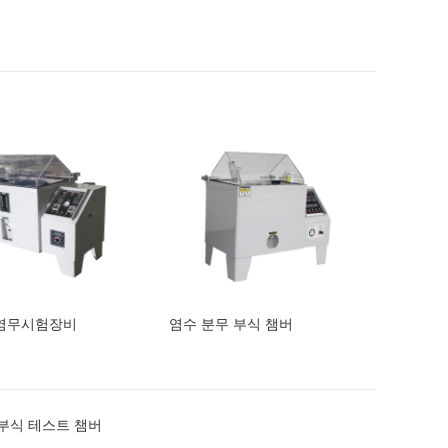
염무시험장비
염수 분무 부식 챔버
 부식 테스트 챔버