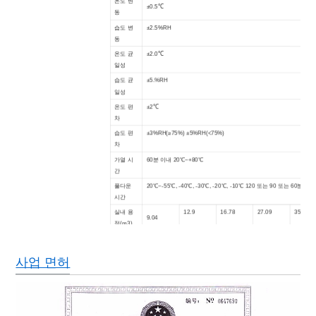
온도 변
±0.5℃
동
습도 변
±2.5%RH
동
온도 균
±2.0℃
일성
습도 균
±5.%RH
일성
온도 편
±2℃
차
습도 편
±3%RH(≥75%) ±5%RH(<75%)
차
가열 시
60분 이내 20℃~+80℃
간
풀다운
20℃~-55℃, -40℃, -30℃, -20℃, -10℃ 120 또는 90 또는 60분 이내
시간
실내 용
12.9
16.78
27.09
35.21
9.04
적(m3)
내장재
SUS#304 스테인리스 강판
재질 외
모형 강철
사업 면허
관
단열재
경질 폴리에레탄 폼 + 유리 섬유
바닥 베
3
500kg/m
어링 하