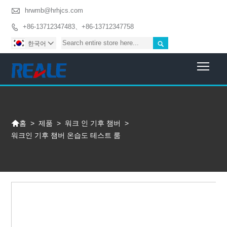

hrwmb@hrhjcs.com
+86-13712347483、+86-13712347758


한국어

Togg

>
제품
>
워크 인 기후 챔버
>
홈
워크인 기후 챔버 온습도 테스트 룸