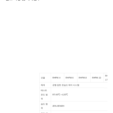
RHPW-
모델
RHPW-4
RHPW-6
RHPW-8
RHPW-13
17
체계
균형 잡힌 온습도 제어 시스템
테스트
온도 범
RT-65℃~+120℃
위
습도 범
20%-95%RH
위