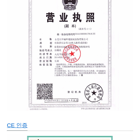
중
공냉식(수냉식은 옵션)
냉동 시
스템
캐스케이드형, 밀폐형/반밀형 압축기, CFC 프리 냉매
제어 장
영어/중국어 컬러 LCD 화면, 프로그래밍, 통신 기능
치
안전 장
용접 와이어 스위치 없음, 압축기 과열 및 과전류 보호, 과열 보호, 
치
건식 가열 기계 보호기, 저수위 보호, 오류 경고 시스템.
힘
AC380±10% 50HZ 3상 4선+접지선
CE 인증